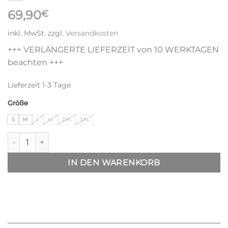
69,90
€
inkl. MwSt.
zzgl.
Versandkosten
+++ VERLÄNGERTE LIEFERZEIT von 10 WERKTAGEN
beachten +++
Lieferzeit
1-3 Tage
Größe
S
M
L
XL
2XL
3XL
T.O.L. Hood Sweater - sand melange-brown Menge
IN DEN WARENKORB