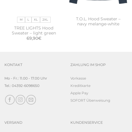
T.O.L. Hood Sweater –
M
L
XL
2XL
navy melange-white
TREE LIGHTS Hood
Sweater – light green
r
er
69,90
€
KONTAKT
ZAHLUNG IM SHOP
Mo - Fr.: 11.00 - 17.00 Uhr
Vorkasse
Tel.: 04392-6098650
Kreditkarte
Apple Pay
SOFORT Überweisung
VERSAND
KUNDENSERVICE