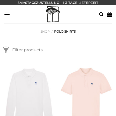
Zum
SAMSTAGSZUSTELLUNG
1-3 TAGE LIEFERZEIT
Inhalt
springen
SHOP
/
POLO SHIRTS
Filter products
Sortierung
Größe
Preisfilter