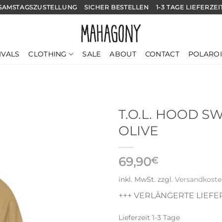
SAMSTAGSZUSTELLUNG
SICHER BESTELLEN
1-3 TAGE LIEFERZEI
CLOTHING
IVALS
SALE
ABOUT
CONTACT
POLARO
T.O.L. HOOD S
OLIVE
69,90
€
inkl. MwSt.
zzgl.
Versandkost
+++ VERLÄNGERTE LIEFER
Lieferzeit
1-3 Tage