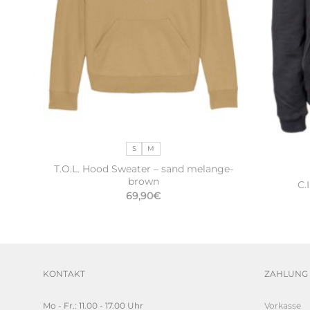
S
M
T.O.L. Hood Sweater – sand melange-
brown
nge
C.
69,90
€
r
er
.
KONTAKT
ZAHLUNG 
Mo - Fr.: 11.00 - 17.00 Uhr
Vorkasse