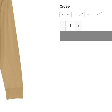
Größe
S
M
L
XL
2XL
3XL
T.O.L. Hood Sweater - sand m