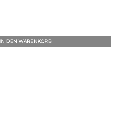
elange-olive Menge
IN DEN WARENKORB