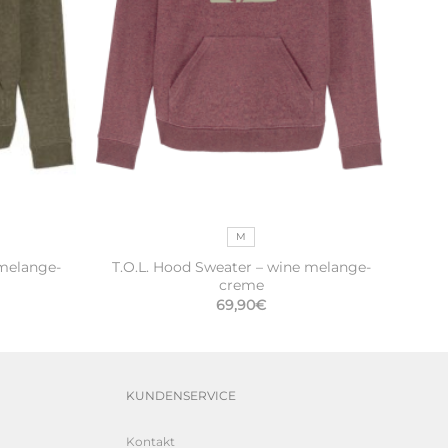
M
 melange-
T.O.L. Hood Sweater – wine melange-
creme
69,90
€
KUNDENSERVICE
Kontakt