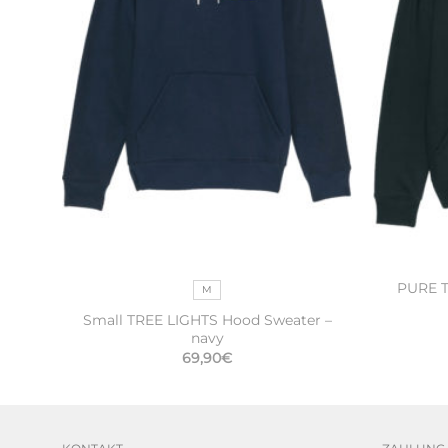
PURE T
M
nge-
Small TREE LIGHTS Hood Sweater –
navy
69,90
€