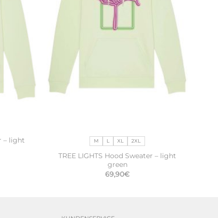
 – light
M
L
XL
2XL
TREE LIGHTS Hood Sweater – light
green
69,90
€