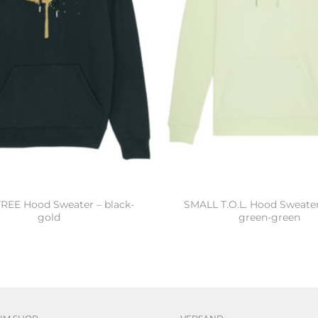
REE Hood Sweater – black-
SMALL T.O.L. Hood Sweater
gold
green-green