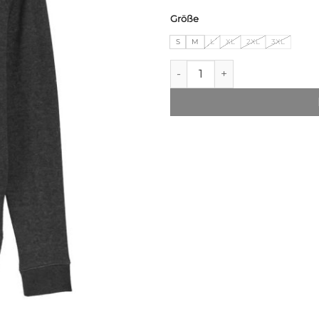
Größe
S
M
L
XL
2XL
3XL
T.O.L. Hood Sweater - black 