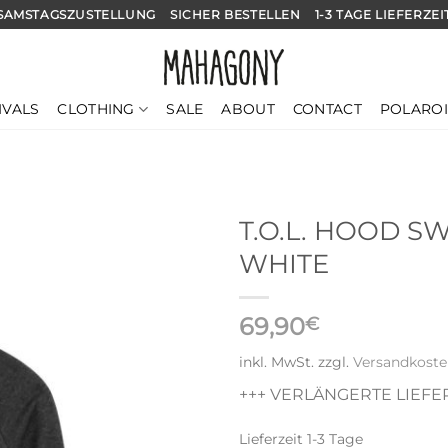
SAMSTAGSZUSTELLUNG
SICHER BESTELLEN
1-3 TAGE LIEFERZEI
CLOTHING
IVALS
SALE
ABOUT
CONTACT
POLARO
T.O.L. HOOD S
WHITE
69,90
€
inkl. MwSt.
zzgl.
Versandkost
+++ VERLÄNGERTE LIEFER
Lieferzeit
1-3 Tage