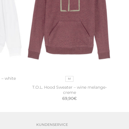
 – white
M
T.O.L. Hood Sweater – wine melange-
creme
69,90
€
KUNDENSERVICE