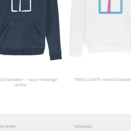
ood Sweater – navy melange-
TREE LIGHTS Hood Sweater
white
IM SHOP
VERSAND