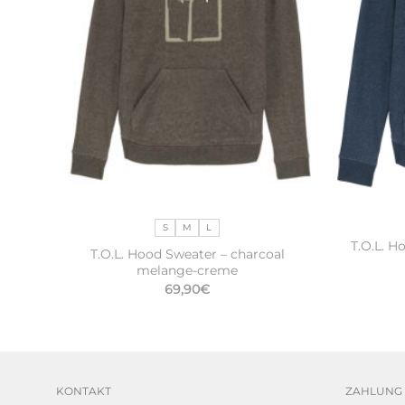
S
M
L
T.O.L. H
T.O.L. Hood Sweater – charcoal
melange-creme
l
69,90
€
KONTAKT
ZAHLUNG 