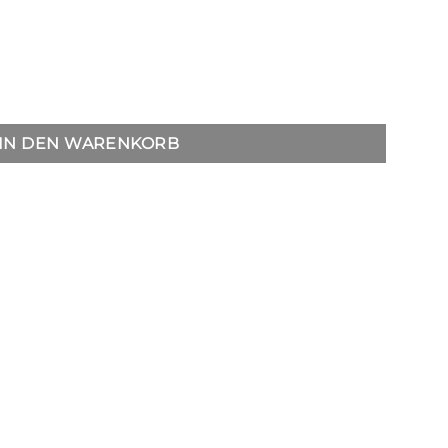
melange-white Menge
IN DEN WARENKORB