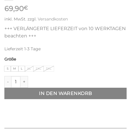
69,90
€
inkl. MwSt.
zzgl.
Versandkosten
+++ VERLÄNGERTE LIEFERZEIT von 10 WERKTAGEN
beachten +++
Lieferzeit
1-3 Tage
Größe
S
M
L
XL
2XL
3XL
T.O.L. Hood Sweater - charcoal melange-creme Menge
IN DEN WARENKORB