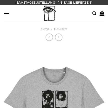
Zum
SAMSTAGSZUSTELLUNG
1-3 TAGE LIEFERZEIT
Inhalt
springen
SHOP
/
T-SHIRTS