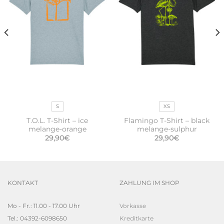
S
XS
T.O.L. T-Shirt – ice
Flamingo T-Shirt – black
melange-orange
melange-sulphur
29,90
€
29,90
€
KONTAKT
ZAHLUNG IM SHOP
Mo - Fr.: 11.00 - 17.00 Uhr
Vorkasse
Tel.: 04392-6098650
Kreditkarte